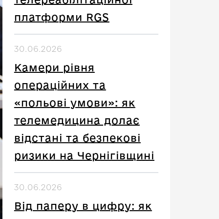
платформи RGS
30.06.2026
Камери рівня
операційних та
«польові умови»: як
телемедицина долає
відстані та безпекові
ризики на Чернігівщині
30.06.2026
Від паперу в цифру: як