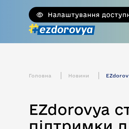
Налаштування доступн
Головна
Новини
EZdorov
EZdorovya с
підтримки д