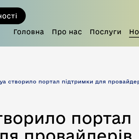
ості
Головна
Про нас
Послуги
Но
ya створило портал підтримки для провайдер
творило портал
ля провайдерів