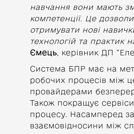
навчання вони мають зм
компетенції. Це дозволи
отримувати нові навичк
технологій та практик н
Ємець
, керівник ДП “Ел
Система БПР має на мет
робочих процесів між ц
провайдерами безперер
Також покращує сервіси 
процесу. Насамперед за
взаємовідносини між сл