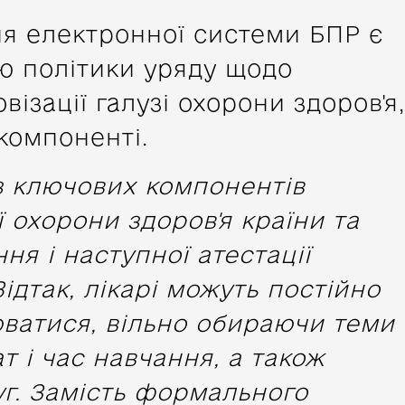
я електронної системи БПР є
ю політики уряду щодо
ізації галузі охорони здоров'я,
 компоненті.
з ключових компонентів
 охорони здоров'я країни та
ня і наступної атестації
ідтак, лікарі можуть постійно
ватися, вільно обираючи теми
т і час навчання, а також
уг. Замість формального