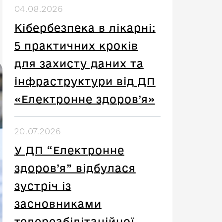
04.08.2026
Кібербезпека в лікарні:
5 практичних кроків
для захисту даних та
інфраструктури від ДП
«Електронне здоров’я»
20.07.2026
У ДП “Електронне
здоров’я” відбулася
зустріч із
засновниками
телереабілітаційної