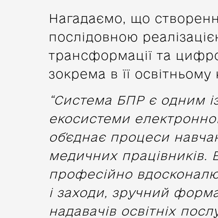
Нагадаємо, що створенн
послідовною реалізаціє
трансформації та цифров
зокрема в її освітньому
“Система БПР є одним і
екосистеми електронної
об'єднає процеси навчан
медичних працівників. В
професійно вдосконалю
і заходи, зручний форма
надавачів освітніх посл